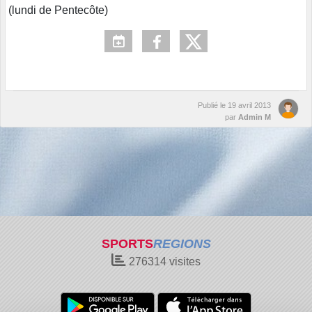
(lundi de Pentecôte)
Publié le
19 avril 2013
par
Admin M
SPORTS
REGIONS
276314
visites