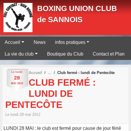
Panneau de gestion des cookies
BOXING UNION CLUB
de SANNOIS
Accueil
News
infos pratiques
La vie du club
Boutique du Club
Contact et Plan
Le
lundi
Accueil
Club fermé : lundi de Pentecôte
28
CLUB FERMÉ :
MAI
2012
LUNDI DE
PENTECÔTE
Le
lundi
28
mai
2012
LUNDI 28 MAI : le club est fermé pour cause de jour férié