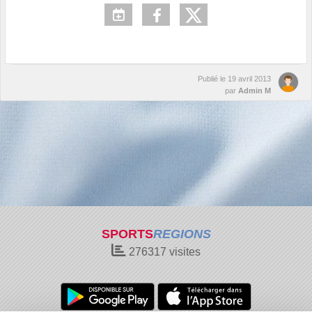
Publié le
19 avril 2013
par
Admin M
SPORTS
REGIONS
276317
visites