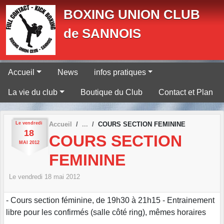
Panneau de gestion des cookies
BOXING UNION CLUB
de SANNOIS
Accueil
News
infos pratiques
La vie du club
Boutique du Club
Contact et Plan
Le
vendredi
Accueil
COURS SECTION FEMININE
18
COURS SECTION
MAI
2012
FEMININE
Le
vendredi
18
mai
2012
- Cours section féminine, de 19h30 à 21h15 - Entrainement
libre pour les confirmés (salle côté ring), mêmes horaires