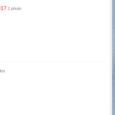
017
1 photo
tos