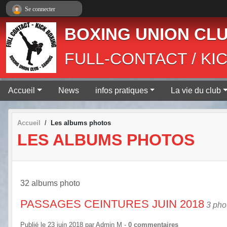
Panneau de gestion des cookies
Se connecter
BOXING UNION CLU
FULL-CONTACT / KI
Accueil
News
infos pratiques
La vie du club
Accueil
Les albums photos
LES ALBUMS PHOTOS
32 albums photo
PASSAGES CEINTURES JUIN 2018
3 pho
Publié le
23 juin 2018
par
Admin M
-
0
commentaires