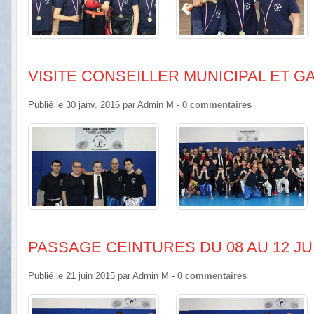
VISITE CONSEILLER MUNICIPAL ET G
Publié le
30 janv. 2016
par
Admin M
-
0
commentaires
PASSAGE CEINTURES DU 08 AU 12 JUI
Publié le
21 juin 2015
par
Admin M
-
0
commentaires