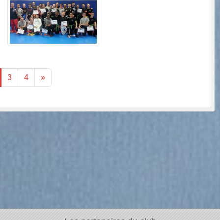
3
4
»