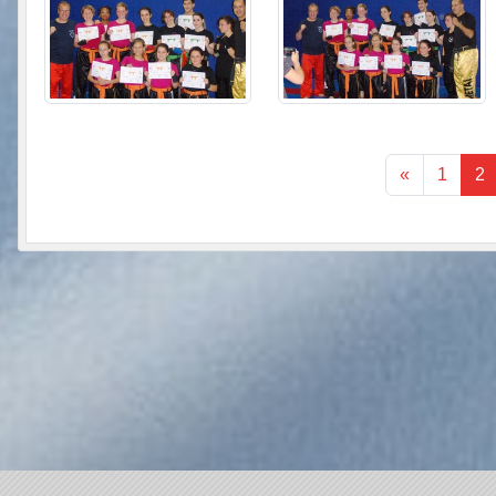
«
1
2